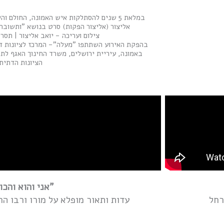
במלאת 5 שנים להסתלקות איש האמונה, החולם 
אליצור (אליצור הפקות) סרט בנושא "ותשובה 
צילום ועריכה - יואב אליצור | תסר
בהפקת האירוע השתתפו "מעלה"- המרכז לציונות ד
באמונה, עיריית ירושלים, משרד החינוך האגף לתר
הציונות הדתית
"אני והוא והכו
רחל
עדות ותאור מופלא על מורו ורבו ה