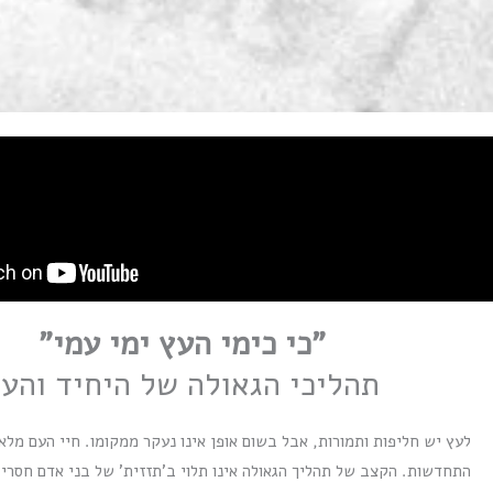
"כי כימי העץ ימי עמי"
תהליכי הגאולה של היחיד והע
לעץ יש חליפות ותמורות, אבל בשום אופן אינו נעקר ממקומו. חיי העם מלא
התחדשות.
הקצב של תהליך הגאולה אינו תלוי ב'תזזית' של בני אדם חסרי