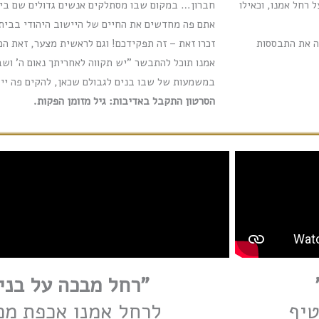
ל רחל אמנו, וכאילו
חברון…
במקום שבו מסתלקים אנשים גדולים שם בית
אתם פה מחדשים את החיים של היישוב היהודי בבית
 את התבססות
זכרו זאת – זה תפקידכם! וגם לראשית מצער, זאת המ
אמנו תוכל להתבשר "יש תקווה לאחריתך נאום ה' ושבו
במשמעות של שבו בנים לגבולם שכאן, להקים פה ייש
הסרטון התקבל באדיבות: גיל מזומן הפקות.
"רחל מבכה על בניה
טיף
לרחל אמנו אכפת מכ