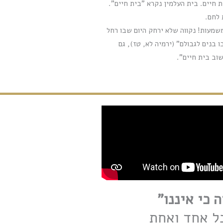
 חיים. בית העלמין נקרא "בית חיים".
 לחם.
שמעות! נקווה שלא ירחק היום שבו רחל
 בנים לגבולם" (ירמיה לא, טז), גם
וב בית חיים".
 כי איננו"
ל אחד ואחת