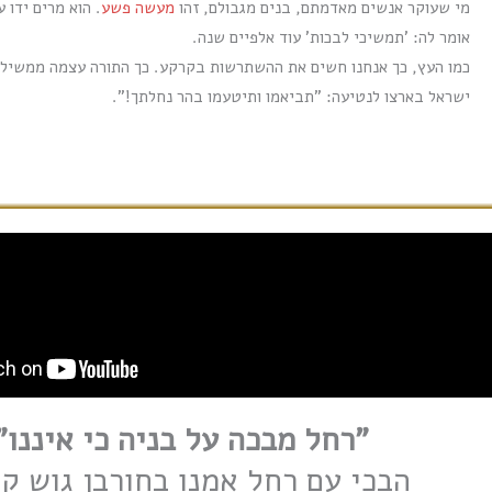
מי שעוקר אנשים מאדמתם, בנים מגבולם, זהו
מעשה פשע
. הוא מרים ידו ע
אומר לה: 'תמשיכי לבכות' עוד אלפיים שנה.
כמו העץ, כך אנחנו חשים את ההשתרשות בקרקע. כך
התורה עצמה ממשילה
ישראל בארצו לנטיעה: "תביאמו ותיטעמו בהר נחלתך!".
"רחל מבכה על בניה כי איננו"
הבכי עם רחל אמנו בחורבן גוש ק