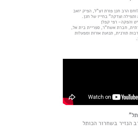
והלוחם הרב חנן פורת זצ"ל, הפיק יואב
ותפילה וצדקה" בחייו של חנן.
יט והפקה- רפי קפלן
תית, חברת אשח"ר, ספריית בית אל,
בות תורנית, תנועת אורות ומפעלות
.
תל"
רב הנזיר בשחרור הכותל