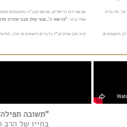
מר, על בניה
גם אם ירבו הייסורים, גם אם הקב"ה בחשבונות עמוק
אחד ברור:
"כה אמר ה', מנעי קולך מבכי ועינייך מד
לב היוצאים מן
הרב חנן פורת זצ"ל בדברים היוצאים מן הלב, חודשים
"תשובה תפילה 
בחייו של הרב ח