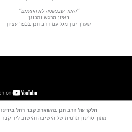
"האור שבנשמה לא התעמם"
ראיון מרגש ומכונן
שערך ינון מגל עם הרב חנן בכפר עציון
חלקו של הרב חנן בהשארת קבר רחל בידינו
מתוך סרטון תדמית של הישיבה והישוב ליד קבר 