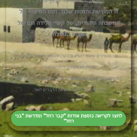
ישראל הנמצא כל הזמן בדרך.
זו המורשת והזהות שלנו, וזהו הסיפור של
המשפחה היהודית, של קשיי הלידה וגם של
שמחת הגאולה.
אנו מזמינים אתכם להגיע ולבקר, לשמוע סיור או הרצאה,
פעילויות והצגות לילדים, ועוד.
ליד המדרשה פועל
מכון מחקר
, לצורך העלאת ערכי רחל אמנו
ומורשתה על הכתב והוצאת הדברים לאור.
לחצו לקריאה נוספת אודות "קבר רחל" ומדרשת "בני
רחל"