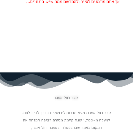
אך אתם מוזמנים לסייר ולהתרשם ממה שיש בינתיים…
'הדבר הגדול הזה, יתן כבוד לעם ישראל, והדרת קודש לדתינו
הקדושה, בזכרון קודש של האם הקדושה אמן של ישראל,
המסמלת את האהבה הלאומית, ואת אמונת הגאולה והתחיה
לעמנו על אדמת קדשו לעד'
(מרן הראי"ה קוק זצ"ל)
קבר רחל אמנו
קבר רחל אמנו נמצא מדרום לירושלים בדרך לבית לחם.
למעלה מ-1,700 שנה קיימת מסורת רציפה המזהה את
המקום כאתר שבו נפטרה ונטמנה רחל אמנו,