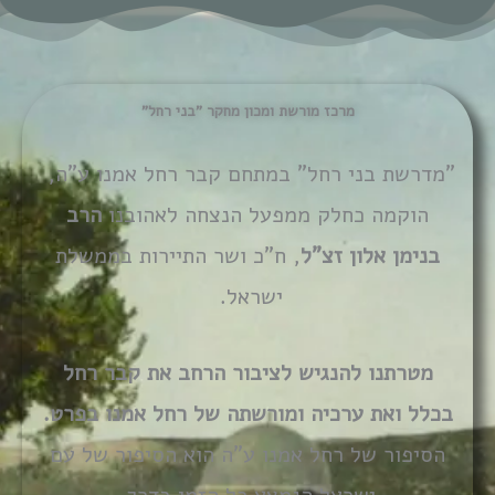
מרכז מורשת ומכון מחקר "בני רחל"
"מדרשת בני רחל" במתחם קבר רחל אמנו ע"ה,
הוקמה כחלק ממפעל הנצחה לאהובנו
הרב
בנימן אלון זצ"ל
, ח"כ ושר התיירות בממשלת
ישראל.
מטרתנו
להנגיש לציבור הרחב את קבר רחל
בכלל ואת ערכיה ומורשתה של רחל אמנו בפרט.
הסיפור של רחל אמנו ע"ה הוא הסיפור של עם