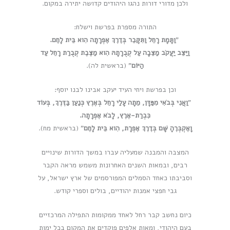
ולכן מדורי דורות נהגו היהודים קדושה יתירה במקום.
התורה מספרת בפרשת וישלח:
"
וַתָּמָת רָחֵל וַתִּקָּבֵר בְּדֶרֶךְ אֶפְרָתָה הִוא בֵּית לָחֶם.
וַיַּצֵּב יַעֲקֹב מַצֵּבָה עַל קְבֻרָתָהּ הִוא מַצֶּבֶת קְבֻרַת רָחֵל עַד
הַיּוֹם
" (בראשית לה).
וכן בפרשת ויחי העיד יעקב אבינו לבנו יוסף:
"
וַאֲנִי בְּבֹאִי מִפַּדָּן, מֵתָה עָלַי רָחֵל בְּאֶרֶץ כְּנַעַן בַּדֶּרֶךְ, בְּעוֹד
כִּבְרַת-אֶרֶץ, לָבֹא אֶפְרָתָה.
וָאֶקְבְּרֶהָ שָּׁם בְּדֶרֶךְ אֶפְרָת, הִוא בֵּית לָחֶם
" (בראשית מח).
המצבה והמבנה שמעליה עברו במשך הדורות שינויים
רבים, ובמאות השנים האחרונות משמש מראה הקבר
וסביבתו כאחד הסמלים המפורסמים של ארץ ישראל, על
גבי חפצי אמנות יהודיים, בולים וספרי קודש.
כיום נחשב קבר רחל לאחד ממקומות התפילה המרכזיים
בעם היהודי, ומאות אלפים פוקדים את המקום בכל ימות