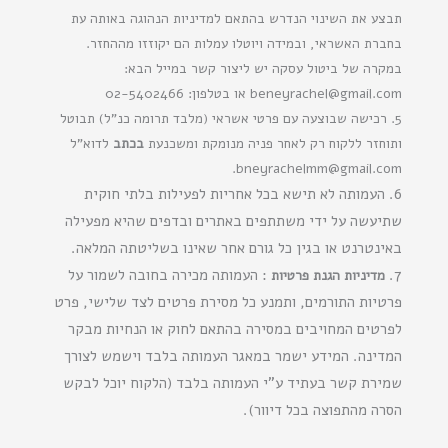
תבצע את השינוי הנדרש בהתאם למדיניות הנהוגה באותה עת
בחברת האשראי, ובמידה ויוטלו עמלות הם יקוזזו מההחזר.
במקרה של ביטול עסקה יש ליצור קשר במייל הבא:
beneyrachel@gmail.com או בטלפון: 02-5402466
5. רכישה שבוצעה עם פרטי אשראי (מלבד תרומה כנ"ל) תבוטל
ותוחזר ללקוח רק לאחר פניה מנומקת ומשכנעת
בכתב
לדוא"ל
bneyrachelmm@gmail.com.
6. העמותה לא תישא בכל אחריות לפעילות בלתי חוקית
שתיעשה על ידי משתתפים באתרים ובדפים שהיא מפעילה
באינטרנט או בגין כל גורם אחר שאינו בשליטתה המלאה.
7.
: העמותה מכירה בחובה לשמור על
מדיניות הגנת פרטיות
פרטיות התורמים, ותמנע כל מסירת פרטים לצד שלישי, פרט
לפרטים המחויבים במסירה בהתאם לחוק או הנחיות מבקר
המדינה. המידע ישמר במאגר העמותה בלבד וישמש לצורך
שמירת קשר בעתיד ע"י העמותה בלבד (הלקוח יוכל לבקש
הסרה מהתפוצה בכל דיוור).