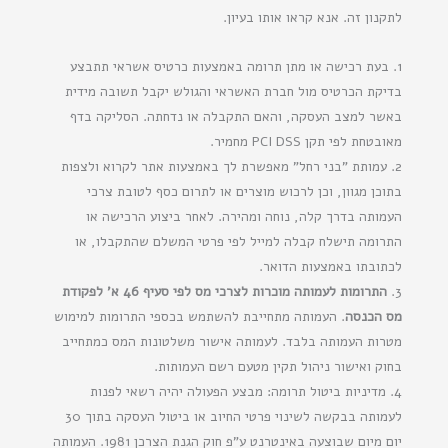
לתקנון זה. אנא קראו אותו בעיון.
1. בעת רכישה או מתן תרומה באמצעות כרטיס אשראי תתבצע
בדיקת הכרטיס מול חברת האשראי והגולש יקבל תשובה מידית
באשר למצב העסקה, והאם התקבלה או נדחתה. הסליקה בדף
מאובטחת לפי תקן PCI DSS מחמיר.
2. עמותת "בני רחל" מאפשרת לך באמצעות אתר לקרוא ולצפות
בתוכן מגוון, וכן לרכוש מוצרים או לתרום כסף לטובת צרכי
העמותה בדרך קלה, נוחה ומהירה. לאחר ביצוע הרכישה או
התרומה תישלח קבלה למייל לפי פרטי המשלם שהתקבלו, או
לכתובתו באמצעות הדואר.
3.
התרומות לעמותה מוכרות לצרכי מס לפי סעיף 46 א' לפקודת
מס הכנסה
. העמותה מתחייבת להשתמש בכספי התרומות למימוש
מטרות העמותה בלבד. לעמותה אישור משלטונות המס כמתחייב
בחוק ואישור ניהול תקין מטעם רשם העמותות.
4. מדיניות ביטול תרומה: מבצע הפעולה יהיה רשאי לפנות
לעמותה בבקשה לשינוי פרטי החיוב או ביטול העסקה בתוך 30
יום מיום שבוצעה באינטרנט ע"פ חוק הגנת הצרכן 1981. העמותה